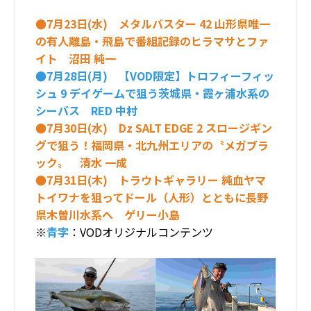
●7月23日(水) メタルバスター 42 山形県唯一
の有人離島・飛島で番組記録のヒラマサとファ
イト 沼田 純一
●7月28日(月) 【VOD限定】トロフィーフィッ
シュ 9 デイゲームで狙う茨城県・霞ヶ浦水系の
シーバス RED 中村
●7月30日(水) Dz SALT EDGE 2 スロージギン
グで狙う！福岡県・北九州エリアの〝メガブラ
ック〟 清水 一成
●7月31日(木) トラウトギャラリー 純血ヤマ
トイワナを狙ってドール（人形）とともに長野
県木曽川水系へ ゲリー小島
※
青字
：VODオリジナルコンテンツ