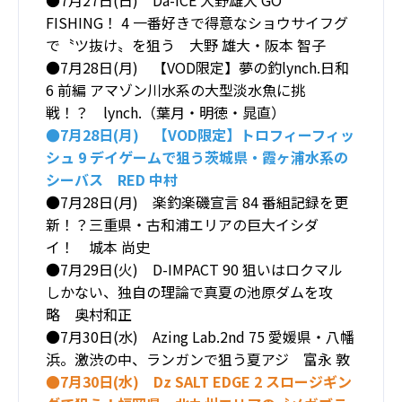
FISHING！ 4 一番好きで得意なショウサイフグ
で〝ツ抜け〟を狙う 大野 雄大・阪本 智子
●7月28日(月) 【VOD限定】夢の釣lynch.日和
6 前編 アマゾン川水系の大型淡水魚に挑
戦！？ lynch.（葉月・明徳・晁直）
●7月28日(月) 【VOD限定】トロフィーフィッ
シュ 9 デイゲームで狙う茨城県・霞ヶ浦水系の
シーバス RED 中村
●7月28日(月) 楽釣楽磯宣言 84 番組記録を更
新！？三重県・古和浦エリアの巨大イシダ
イ！ 城本 尚史
●7月29日(火) D-IMPACT 90 狙いはロクマル
しかない、独自の理論で真夏の池原ダムを攻
略 奥村和正
●7月30日(水) Azing Lab.2nd 75 愛媛県・八幡
浜。激渋の中、ランガンで狙う夏アジ 富永 敦
●7月30日(水) Dz SALT EDGE 2 スロージギン