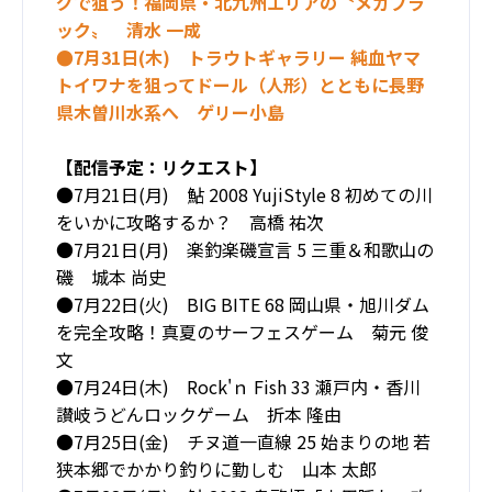
グで狙う！福岡県・北九州エリアの〝メガブラ
ック〟 清水 一成
●7月31日(木) トラウトギャラリー 純血ヤマ
トイワナを狙ってドール（人形）とともに長野
県木曽川水系へ ゲリー小島
【配信予定：リクエスト】
●7月21日(月) 鮎 2008 YujiStyle 8 初めての川
をいかに攻略するか？ 高橋 祐次
●7月21日(月) 楽釣楽磯宣言 5 三重＆和歌山の
磯 城本 尚史
●7月22日(火) BIG BITE 68 岡山県・旭川ダム
を完全攻略！真夏のサーフェスゲーム 菊元 俊
文
●7月24日(木) Rock'ｎ Fish 33 瀬戸内・香川
讃岐うどんロックゲーム 折本 隆由
●7月25日(金) チヌ道一直線 25 始まりの地 若
狭本郷でかかり釣りに勤しむ 山本 太郎