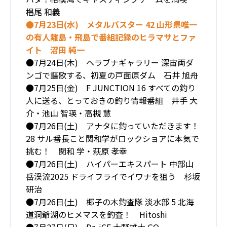
椙尾 和義
●7月23日(水) メタルバスター 42 山形県唯一
の有人離島・飛島で番組記録のヒラマサとファ
イト 沼田 純一
●7月24日(木) ヘラブナギャラリー 深宙両ダ
ンゴで謳歌する、初夏の戸面原ダム 石井 旭舟
●7月25日(金) F JUNCTION 16 すべての釣り
人に送る、とっておきの釣り情報番組 井手 大
介・池山 智瑛・高槻 慧
●7月26日(土) アナタに釣っていただきます！
28 サル番長こと関和学がロックショアに本気で
挑む！ 関和 学
・萩原 孝幸
●7月26日(土) ハイパーエキスパート 中部山
岳渓流2025 ドライフライでイワナを狙う 杉坂
研治
●7月26日(土) 椰子の木釣査隊 淡水部 5 北海
道洞爺湖のヒメマスを釣査！ Hitoshi
●7月27日(日) Da-iCE 大野雄大 GO