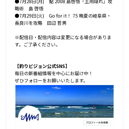
●7月28日(月) 鮎 2008 島啓悟「土用隠れ」攻
略術 島 啓悟
●7月29日(火) Go for it！ 75 晩夏の岐阜県・
長良川を攻略 田辺 哲男
※配信日・配信内容は変更になる場合がありま
す。ご了承ください。
【釣りビジョン公式SNS】
毎日の新番組情報を中心にお届け中！
ぜひフォローをお願いいたします。