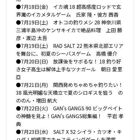
●7月18日(金) イカ魂 18 超高感度ロッドで玄
界灘のイカメタルゲーム 氏家 隆・彼方 茜香
●7月19日(土) オトコの釣りメシ 28 神奈川県
三浦半島沖のケンサキイカで絶品料理 上田 勝
彦・渡辺 太吾
●7月19日(土) RAD SALT 22 熊本県北部エリア
を舞台に、初夏のシーバスゲーム 高橋 優介
●7月20日(日) 放課後をサボるな！ 18 釣り好
き女子高生は解体上手なツナガール 朝日 愛里
亞
●7月21日(月) 関西発めちゃめちゃ釣りたい！
38 風光明媚な天橋立で夏のシロギスを狙う の
ののん・増田 航大
●7月22日(火) GAN's GANGS 90 ビッグベイト
の神髄を見よ！GAN's GANGS総集編！ 平岩 孝
典
●7月23日(水) SALT X 52 シイラ・カツオ・キ
ハダ！相模湾でキャスティングゲームを満喫