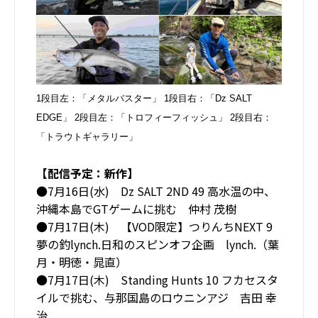
1段目左：「メタルバスター」 1
段目右：「Dz SALT
EDGE」 2段目左：「トロフィーフィッシュ」 2段目右：
「トラウトギャラリー」
【配信予定：新作】
●7月16日(水) Dz SALT 2ND 49 高水温の中、
沖縄本島でGTゲームに挑む 仲村 茂樹
●7月17日(木) 【VOD限定】つりんちNEXT 9
夢の釣lynch.日和のスピンオフ企画 lynch.（葉
月・明徳・晁直）
●7月17日(木) Standing Hunts 10 フカセスタ
イルで挑む、与那国島のロウニンアジ 吉田 幸
治